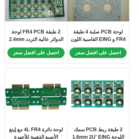
لوحة PCB صلبة 4 طبقة
2 طبقة FR4 PCB لوحة
FR4 و EING القاسية اللون
الدوائر عالية التردد 2.4mm
الأبيض للطبقة الإضاءة
مع الذهب الصلب للمفتاحات
احصل على افضل سعر
احصل على افضل سعر
الدوارة
2 طبقة ربط PCB سمك
لوحة دائرة 4L FR4 مع إينغ
اللوحة 1.6mm 2U' EING
الأصبع الذهبية للأجهزة