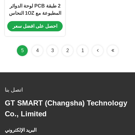
2 طبقة PCB لوحة الدوائر
المطبوعة مع 1OZ النحاس
و EING و أصبع ذهب
احصل على افضل سعر
5
4
3
2
1
اتصل بنا
GT SMART (Changsha) Technology
Co., Limited
البريد الإلكتروني