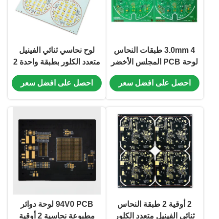
3.0mm 4 طبقات النحاس
لوح نحاسي ثنائي الفينيل
لوحة PCB المجلس الأخضر
متعدد الكلور بطبقة واحدة 2
ENIG Cu قاعدة S1000-
أونصة ENIG Cu أبيض /
احصل على افضل سعر
احصل على افضل سعر
2M + 3W / * k
أسود 196.50 مم * 196.50
مم
2 أوقية 2 طبقة النحاس
94V0 PCB لوحة دوائر
ثنائي الفينيل متعدد الكلور
مطبوعة نحاسية 2 أوقية