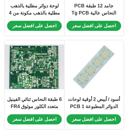
جامد 12 طبقة PCB
لوحة دوائر مطلية بالذهب
النحاس عالية Tg PCB
مطلية بالذهب مكونة من 4
S1000-2 ENIG 2u "أخضر
طبقات من لوحات الدوائر
احصل على افضل سعر
احصل على افضل سعر
أبيض
الإلكترونية ENIG MID
اللوحية
أسود / أبيض 2 أوقية لوحات
6 طبقة النحاس ثنائي الفينيل
الدوائر المطبوعة PCB 1
متعدد الكلور موثوق FR4
طبقة PCB Cu القائمة على
التحكم الصناعي ثنائي
احصل على افضل سعر
احصل على افضل سعر
النحاس
الفينيل متعدد الكلور 250 مم
* 220 مم