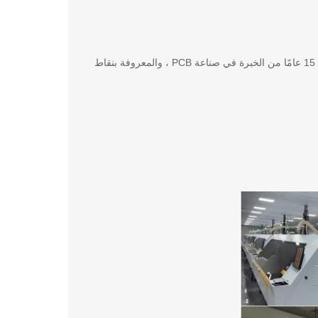
تمتلك شركة Golden Triangle PCB & Technologies فريقًا فنيًا من الدرجة الأولى مع أكثر من 15 عامًا من الخبرة في صناعة PCB ، والمعروفة بنقاط