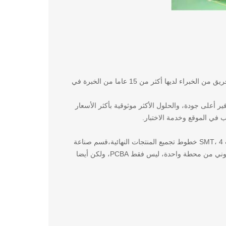
مجموعة المثلث الذهبي تسعى جاهدة لتوفير أعلى جودة وأكثر حلول تجميع PCB موثوقية. لدينا فريق من الخبراء لديها أكثر من 15 عاما من الخبرة في
الأولي إلى الإنتاج والتجميع، تم تصميم خدمات تجميع أقراص PCB لدينا لتوفير أعلى جودة، والحلول الأكثر موثوقية بأكثر الأسعار
مع 20 مهندس محترف في فريق البحث والتطوير، 2 مختبرات كاملة الميزات، 9 خطوط منتجات SMT، 4 خطوط تجميع المنتجات النهائية،قسم صناعة
الأجزاء الجهازية و 200 موظف، تقدم شركة Golden Triangle Smart Ltd خدمة التصنيع الإلكتروني من محطة واحدة، ليس فقط PCBA، ولكن أيضا