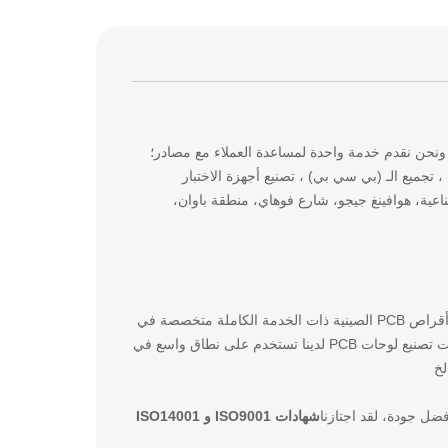
 ونحن نقدم خدمة واحدة لمساعدة العملاء مع مصادر؛
ع الـ (بي سي بي) ، تجميع الـ (بي سي بي) ، تصنيع أجهزة الاختبار
ناعية، هوافينغ جيجو، شارع فوهاي، منطقة باوان،
تأسست شركة Golden Triangle PCB & Technologies في عام 2008 كشركة صناعية لتصنيع أقراص PCB الصينية ذات الخدمة الكاملة متخصصة في
المزيج العالي. النماذج الأولية منخفضة / متوسطة الحجم وسريعة الدوران للبحث والتطوير.منتجات تصنيع لوحات PCB لدينا تستخدم على نطاق واسع في
لخ
شهادات ISO9001 و ISO14001