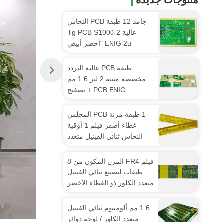
منتوجات جديدة
جامد 12 طبقة PCB النحاس
عالية Tg PCB S1000-2
ENIG 2u "أخضر أبيض
طبقة PCB عالية التردد
مخصصة متينة 2 لتر 1.6 مم
PCB ENIG + تصفيح
Gold30u "
1 طبقة مرنة PCB المجلس
غطاء أصفر فيلم 1 أوقية
النحاس ثنائي الفينيل متعدد
الكلور
فيلم FR4 المرن المكون من 8
طبقات لتصنيع ثنائي الفينيل
متعدد الكلور ذو الغطاء الأخضر
1.65 مم
1.6 مم ألومنيوم ثنائي الفينيل
متعدد الكلور / لوحة دوائر