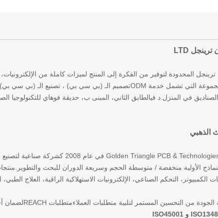
رينجل LTD
ينجل المحدودة لتوفير من الفكرة إلى المنتج لميزات كاملة من الإلكترونيات،
نحن شركات المجموعة التي تشمل خدمة ODMتصميم الـ (بي سي بي) ، تصني
 الصناديق في المنزل.
د في
الطابق الثاني، المبنى ب، حديقة فوهاي للتكنولوجيا الص
 الذهبي
ت الكمبيوتر، التحكم الصناعي، الإلكترونيات الاستهلاكية الراقية، العلاج الطبي، ا
 من التحسين المستمر لتلبية متطلبات العملاءمتطلبات REACHلضمان أفضل جودة، لقد اجتازنا