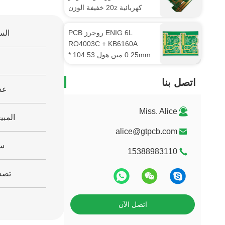
كهربائية 20z خفيفة الوزن
ENIG
ENIG 6L روجرز PCB
الس
RO4003C + KB6160A
0.25mm مين هول 104.53 *
154.55mm
اتصل بنا
عد
Miss. Alice
المبي
alice@gtpcb.com
سن
15388983110
تصدي
خ
اتصل الآن