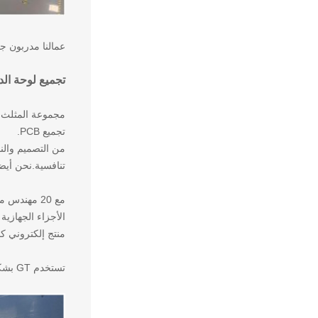
عمالنا مدربون جي
تجميع لوحة الدوا
تجميع PCB.
تنافسية.نحن أيضا توفير حلول مفتاح مف
منتج إلكتروني ك
تستخدم GT بشكل رئيسي تكنولوجيا SMT ، و DIP كطريقة تكميلية لإكمال تجميع PCB.