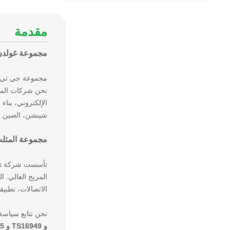
مقدمة
مجموعة غولدن ت
مجموعة جي تي تر
الإلكتروني، بناء
شينشن، الصين.
مجموعة المثلث
الاتصالات، تطبيقا
نحن نتابع سياسة الجودة
و TS16949 و ISO13485 و ISO45001