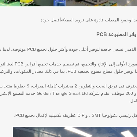
دا وجميع المعدات قادرة على تزويد العملاء
بأفضل جودة
ئر المطبوعة PCB
من التصميم والنموذج 
توح لجمعية PCB، بما في ذلك مصادر المكونات، والتركيب في الموقع وخدمة الاختبار.
امل.