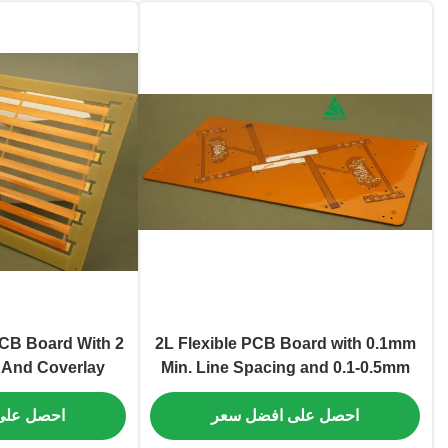
 PCB Board With
2L Flexible PCB Board with 0.1mm
 And Coverlay
Min. Line Spacing and 0.1-0.5mm
e Options
Board Thickness
احصل على افضل سعر
احصل على