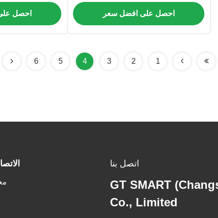
النحاس
ال
احصل على افضل سعر
احصل على
6
5
4
3
2
1
اتصل بنا
الاتصا
مع
GT SMART (Changs
Co., Limited