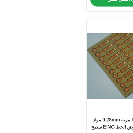
4 طبقة لوحة PCB مرنة 0.28mm مواد
البوليميد 3/3mil عرض الخط EING سطح