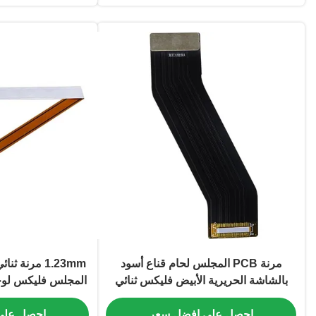
مرنة PCB المجلس لحام قناع أسود
1.23mm مرنة 
بالشاشة الحريرية الأبيض فليكس ثنائي
المجلس فليكس لوحا
الفينيل متعدد الكلور
ENIG إن
احصل على افضل سعر
احصل على