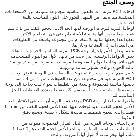
وصف المنتج:
لوحات PCB مرنة ذات طبقتين مناسبة لمجموعة متنوعة من الاستخدامات
المختلفة.مما يجعل من السهل العثور على اللون المناسب لتلبية
احتياجاتك.
لوحاتنا المرنة للوحات الورقية لديها الحد الأدنى لحجم الثقب من 0.1 ملم
فقط، مما يضمن أنها مناسبة للاستخدام حتى في التصاميم الأكثر
تعقيدا.هذا يجعلها مثالية للاستخدام في مجموعة واسعة من التطبيقات،
من السيارات إلى الصناعة وخارجها.
عندما يتعلق الأمر باختيار لوحة PCB المرنة المناسبة لاحتياجاتك ، هناك
بعض العوامل الرئيسية التي يجب مراعاتها. الأول هو المواد المستخدمة
في بناءه.لوحات الدوائر المطبوعة المرنة لدينا مصنوعة من مادة بوليميد
عالية الجودة، والذي يشتهر بمتانته ومرونته.
عامل مهم آخر يجب مراعاته هو عدد الطبقات في اللوحة. تتوفر لوحات
PCB المرنة لدينا في مجموعة من عدد الطبقات ، من 1 إلى 4 ، مما
يجعلها مناسبة لمجموعة واسعة من التطبيقات.سواء كنت بحاجة إلى لوحة
بسيطة ذات طبقة واحدة أو تصميم أكثر تعقيدا متعددة الطبقاتلدينا الحل
المناسب لك
وأخيرا، عند اختيار لوحة PCB مرنة، فمن المهم أن نأخذ في الاعتبار الحد
الأدنى لحجم الثقب. لدينا لوحات لديها الحد الأدنى لحجم الثقب من 0.1mm
فقط،والذي يسمح بتصميمات معقدة بشكل لا يصدق ووضع دقيق
للمكونات.
في الختام، لوحاتنا المرنة هي الحل المثالي لمجموعة متنوعة من
التطبيقات الصناعية والسيارات.و الحد الأدنى لحجم الثقب هو 0 فقط.1
ملم، أنها توفر متانة لا مثيل لها، المرونة، والدقة.