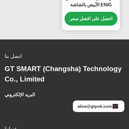
ENIG الأبيض بالشاشة
الحريرية PCB 1 طبقة
احصل على افضل سعر
فليكس ثنائي الفينيل متعدد
الكلور
اتصل بنا
GT SMART (Changsha) Technology
Co., Limited
البريد الإلكتروني
alice@gtpcb.com
عنواننا