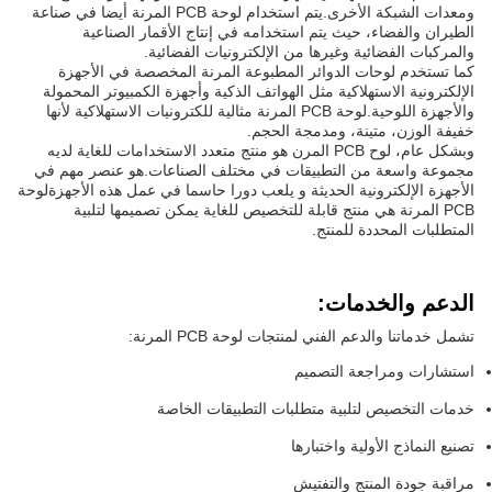
ومعدات الشبكة الأخرى.يتم استخدام لوحة PCB المرنة أيضا في صناعة
الطيران والفضاء، حيث يتم استخدامه في إنتاج الأقمار الصناعية
والمركبات الفضائية وغيرها من الإلكترونيات الفضائية.
كما تستخدم لوحات الدوائر المطبوعة المرنة المخصصة في الأجهزة
الإلكترونية الاستهلاكية مثل الهواتف الذكية وأجهزة الكمبيوتر المحمولة
والأجهزة اللوحية.لوحة PCB المرنة مثالية للكترونيات الاستهلاكية لأنها
خفيفة الوزن، متينة، ومدمجة الحجم.
وبشكل عام، لوح PCB المرن هو منتج متعدد الاستخدامات للغاية لديه
مجموعة واسعة من التطبيقات في مختلف الصناعات.هو عنصر مهم في
الأجهزة الإلكترونية الحديثة و يلعب دورا حاسما في عمل هذه الأجهزةلوحة
PCB المرنة هي منتج قابلة للتخصيص للغاية يمكن تصميمها لتلبية
المتطلبات المحددة للمنتج.
الدعم والخدمات:
تشمل خدماتنا والدعم الفني لمنتجات لوحة PCB المرنة:
استشارات ومراجعة التصميم
خدمات التخصيص لتلبية متطلبات التطبيقات الخاصة
تصنيع النماذج الأولية واختبارها
مراقبة جودة المنتج والتفتيش