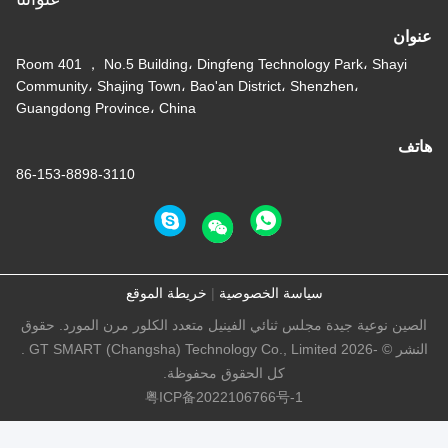
عنوان
Room 401 ， No.5 Building، Dingfeng Technology Park، Shayi
Community، Shajing Town، Bao'an District، Shenzhen،
Guangdong Province، China
هاتف
86-153-8898-3110
سياسة الخصوصية
|
خريطة الموقع
الصين نوعية جيدة مجلس ثنائي الفينيل متعدد الكلور مرن المورد. حقوق
النشر © -2026 GT SMART (Changsha) Technology Co., Limited .
كل الحقوق محفوظة.
粤ICP备2022106766号-1