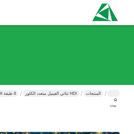
المنتجات
HDI ثنائي الفينيل متعدد الكلور
8 طبقة HDI لوحة PCB عالية TG التحكم في التأثير لتطبيقات السيارات
بيت