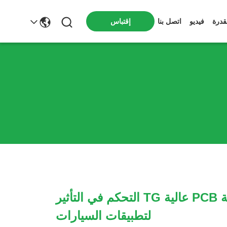
إقتباس
قدرة
فيديو
اتصل بنا
8 طبقة HDI لوحة PCB عالية TG التحكم في التأثير
لتطبيقات السيارات