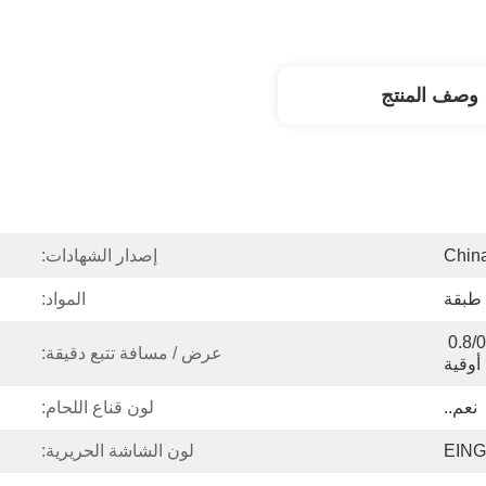
وصف المنتج
Chin
إصدار الشهادات:
المواد:
0.8/0.5/0.5/0.5/0.5/0.5/0.5/0.8 
عرض / مسافة تتبع دقيقة:
أوقية
نعم..
لون قناع اللحام:
EING
لون الشاشة الحريرية: