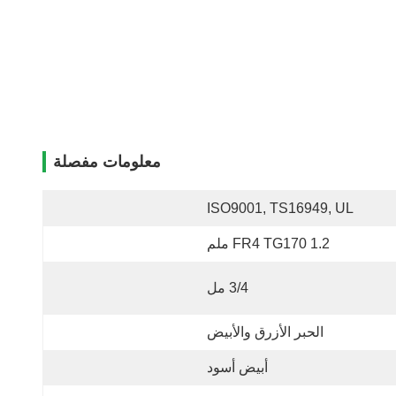
معلومات مفصلة
ISO9001, TS16949, UL
FR4 TG170 1.2 ملم
3/4 مل
الحبر الأزرق والأبيض
أبيض أسود