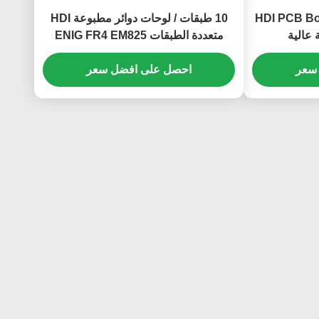
HDI PCB Board 
10 طبقات / لوحات دوائر مطبوعة HDI
متعددة الطبقات ENIG FR4 EM825
سعر
احصل على افضل سعر