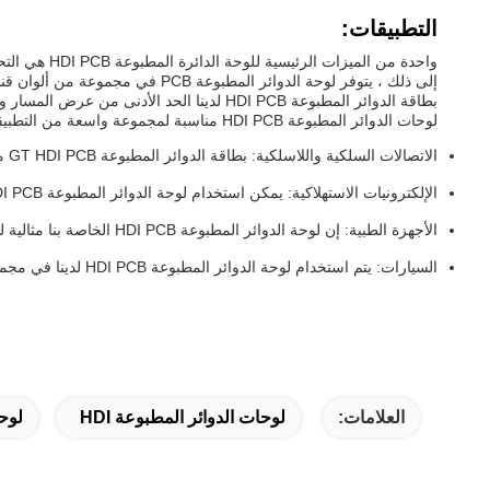
التطبيقات:
واحدة من ال
إلى ذلك ، يتوفر لوحة الدوائر المطبوعة PCB في مجموعة من ألوان قناع اللحام ، بما في ذلك الأخضر والأزرق والأبيض والأسود والأحمر والأصفر.هذا يجعل من السهل لتنسيق اللوحة مع متطلبات التطبيق الخاصة بك.
بطاقة الدوائر المطبوعة HDI PCB لدينا الحد الأدنى من عرض المسار والمسافة هو 3/4 ملي، مما يضمن أن تصاميم عالية الكثافة ممكنة.
لوحات الدوائر المطبوعة HDI PCB مناسبة لمجموعة واسعة من التطبيقات والسيناريوهات.السياراتبعض من مناسبات تطبيق المنتج والسيناريوهات للوحة الدائرة المطبوعة PCB تشمل:
الاتصالات السلكية واللاسلكية: بطاقة الدوائر المطبوعة GT HDI PCB مثالية للتطبيقات مثل أجهزة التوجيه والمفاتيح وغيرها من معدات الشبكة.
الإلكترونيات الاستهلاكية: يمكن استخدام لوحة الدوائر المطبوعة HDI PCB لدينا في مجموعة متنوعة من منتجات الإلكترونيات الاستهلاكية مثل الهواتف الذكية والأجهزة اللوحية وأجهزة الكمبيوتر المحمولة.
الأجهزة الطبية: إن لوحة الدوائر المطبوعة HDI PCB الخاصة بنا مثالية للأجهزة الطبية مثل أجهزة تنظيم ضربات القلب ومراقبة القلب وغيرها من المعدات الطبية.
السيارات: يتم استخدام لوحة الدوائر المطبوعة HDI PCB لدينا في مجموعة متنوعة من تطبيقات السيارات مثل أنظمة إدارة المحركات وعروض لوحة القيادة وغيرها.
العلامات:
لوحات الدوائر المطبوعة HDI
لوح