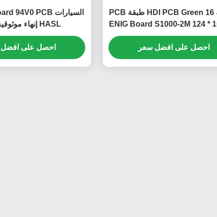
1 أوقية HDI PCB Green 16 طبقة PCB
السيارات 94V0 PCB
ENIG Board S1000-2M 124 *
HASL إنهاء موثوقية عالية
احصل على افضل سعر
احصل على افضل 