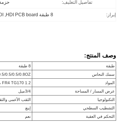
تفاصيل التغليف:
حزمة 
إبراز:
8 طبقة HDI PCB board
, 
HDI
وصف المنتج:
طبقة
8 طبقة
سمك النحاس
/0.5/0.5/0.5/0.8OZ
المواد
FR4 TG170 1.2 مليمتر
عرض المسار / المساحة
3/4ميل
التكنولوجيا
الثقب الأعمى والثق
التشطيب السطحي
إينغ
التحكم في العقبة
نعم