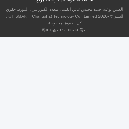
خريطة الموقع
متعدد الكلور مرن المورد. حقوق
النشر © -2026 GT SMART (Changsha) Technology Co., Limited .
حفوظة.
粤ICP备20