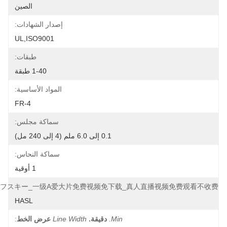
الصين
إصدار الشهادات:
UL,ISO9001
طبقات:
1-40 طبقة
المواد الأساسية:
FR-4
سماكة مجلس:
 إلى 240 مل)
سماكة النحاس:
1 أوقية
亚洲愉拍自拍欧美精品一级_ドストエフスキー_一级a爱大片免费视频免
HASL
قيقة.
Line Width
عرض الخط
: